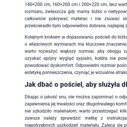
140×200 cm, 160×200 cm i 200×220 cm, lecz wart
rozmiaru, zwłaszcza gdy mamy łóżko o nietypow
całkowicie pokrywać materac i nie zsuwać si
prześcieradło było odpowiednio dobrane, najlepiej 
Kolejnym krokiem w dopasowaniu pościeli do łóżka
o właściwych wymiarach ma kluczowe znaczenie, 
warto rozważyć większy rozmiar, aby obojgu z
uzyskać spójny wygląd sypialni, kołdra nie po
powodować dyskomfort. Odpowiedni rozmiar poście
estetykę pomieszczenia, czyniąc je wizualnie atra
Jak dbać o pościel, aby służyła d
Dbając o jakość snu, nie można zapominać o odpowi
zapewnienia jej trwałości oraz długotrwałego komfo
nie szkodziło materiałom, warto przestrzegać ki
zawsze należy sprawdzić metkę z instrukcja
niepotrzebnych uszkodzeń materiału. Zaleca się pr