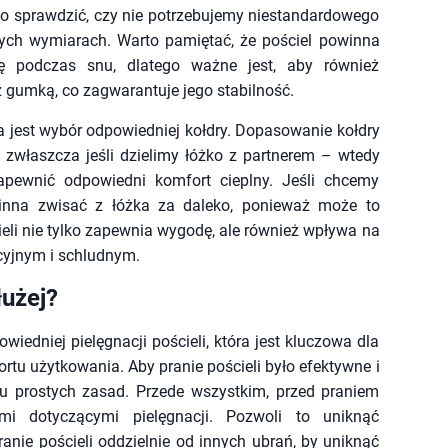
o sprawdzić, czy nie potrzebujemy niestandardowego
ych wymiarach. Warto pamiętać, że pościel powinna
ę podczas snu, dlatego ważne jest, aby również
z gumką, co zagwarantuje jego stabilność.
 jest wybór odpowiedniej kołdry. Dopasowanie kołdry
zwłaszcza jeśli dzielimy łóżko z partnerem – wtedy
apewnić odpowiedni komfort cieplny. Jeśli chcemy
winna zwisać z łóżka za daleko, ponieważ może to
li nie tylko zapewnia wygodę, ale również wpływa na
kcyjnym i schludnym.
łużej?
edniej pielęgnacji pościeli, która jest kluczowa dla
rtu użytkowania. Aby pranie pościeli było efektywne i
lku prostych zasad. Przede wszystkim, przed praniem
mi dotyczącymi pielęgnacji. Pozwoli to uniknąć
anie pościeli oddzielnie od innych ubrań, by uniknąć