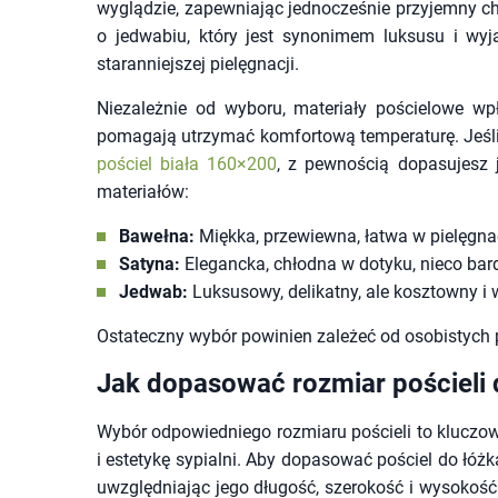
wyglądzie, zapewniając jednocześnie przyjemny c
o jedwabiu, który jest synonimem luksusu i wyją
staranniejszej pielęgnacji.
Niezależnie od wyboru, materiały pościelowe wp
pomagają utrzymać komfortową temperaturę. Jeśli 
pościel biała 160×200
, z pewnością dopasujesz j
materiałów:
Bawełna:
Miękka, przewiewna, łatwa w pielęgnacj
Satyna:
Elegancka, chłodna w dotyku, nieco ba
Jedwab:
Luksusowy, delikatny, ale kosztowny i 
Ostateczny wybór powinien zależeć od osobistych p
Jak dopasować rozmiar pościeli 
Wybór odpowiedniego rozmiaru pościeli to kluczow
i estetykę sypialni. Aby dopasować pościel do łóż
uwzględniając jego długość, szerokość i wysokość