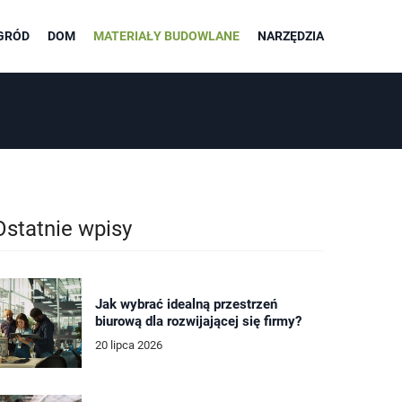
GRÓD
DOM
MATERIAŁY BUDOWLANE
NARZĘDZIA
Ostatnie wpisy
Jak wybrać idealną przestrzeń
biurową dla rozwijającej się firmy?
20 lipca 2026