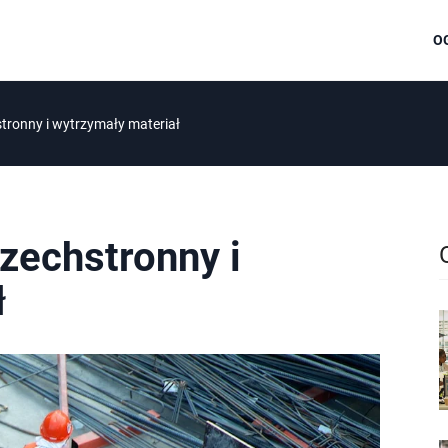
O
stronny i wytrzymały materiał
szechstronny i
ł