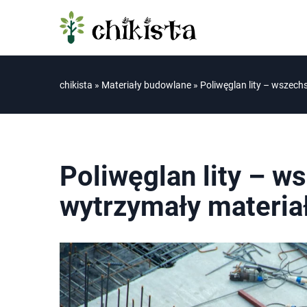
chikista
»
Materiały budowlane
»
Poliwęglan lity – wszech
Poliwęglan lity – w
wytrzymały materia