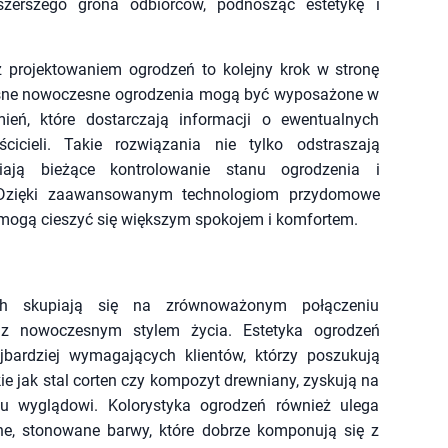
zerszego grona odbiorców, podnosząc estetykę i
z projektowaniem ogrodzeń to kolejny krok w stronę
esne nowoczesne ogrodzenia mogą być wyposażone w
ień, które dostarczają informacji o ewentualnych
icieli. Takie rozwiązania nie tylko odstraszają
wiają bieżące kontrolowanie stanu ogrodzenia i
. Dzięki zaawansowanym technologiom przydomowe
y mogą cieszyć się większym spokojem i komfortem.
h skupiają się na zrównoważonym połączeniu
ą z nowoczesnym stylem życia. Estetyka ogrodzeń
bardziej wymagających klientów, którzy poszukują
ie jak stal corten czy kompozyt drewniany, zyskują na
emu wyglądowi. Kolorystyka ogrodzeń również ulega
ne, stonowane barwy, które dobrze komponują się z