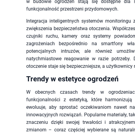
w budowie ogrodzeń stają się dostępne dla s
funkcjonalność przestrzeni przydomowych.
Integracja inteligentnych systemów monitoringu 
zwiększenia bezpieczeństwa otoczenia. Współcz
czujniki ruchu, kamery oraz systemy powiadom
zagrożeniach bezpośrednio na smartfony właśc
potencjalnych intruzów, ale również umożli
natychmiastowe reagowanie w razie potrzeby
otoczenie staje się bezpieczniejsze, a użytkownic
Trendy w estetyce ogrodzeń
W obecnych czasach trendy w ogrodzeniac
funkcjonalności z estetyką, które harmonizuj
ewoluuje, aby sprostać oczekiwaniom nawet naj
innowacyjnych rozwiązań. Popularne materiały, tak
znaczeniu dzięki swojej trwałości i atrakcyjn
zmianom – coraz częściej wybierane są natural