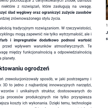
rewno pochodzące z certyfikowanych źródeł, bambus
 niektóre z rozwiązań, które zasługują na uwagę.
szyć ślad węglowy oraz ograniczyć zużycie zasobów
ardziej zrównoważonego stylu życia.
1
łością tradycyjnym rozwiązaniom. W rzeczywistości,
J
ecyklingu mogą zapewnić nie tylko wytrzymałość, ale i
s
 farb i impregnatów dodatkowo podnosi wartość
ie przed wpływem warunków atmosferycznych. Te
agę między funkcjonalnością a odpowiedzialnością
a planety.
ktowaniu ogrodzeń
ń zrewolucjonizowały sposób, w jaki postrzegamy i
3D to jedno z najbardziej innowacyjnych narzędzi,
wzorów i unikalnych struktur, dostosowanych do
acja procesów produkcyjnych nie tylko przyspiesza
jsza koszty ich wykonania. Dzięki temu, technologie