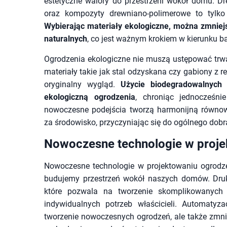
estetyczne walory do przestrzeni wokół domu. D
oraz kompozyty drewniano-polimerowe to tylko
Wybierając materiały ekologiczne, można zmniej
naturalnych
, co jest ważnym krokiem w kierunku b
Ogrodzenia ekologiczne nie muszą ustępować trwa
materiały takie jak stal odzyskana czy gabiony z r
oryginalny wygląd.
Użycie biodegradowalnych
ekologiczną ogrodzenia
, chroniąc jednocześn
nowoczesne podejścia tworzą harmonijną równow
za środowisko, przyczyniając się do ogólnego dobr
Nowoczesne technologie w proje
Nowoczesne technologie w projektowaniu ogrodze
budujemy przestrzeń wokół naszych domów. Druk 
które pozwala na tworzenie skomplikowanych 
indywidualnych potrzeb właścicieli. Automatyz
tworzenie nowoczesnych ogrodzeń, ale także zmnie