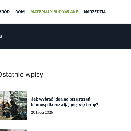
GRÓD
DOM
MATERIAŁY BUDOWLANE
NARZĘDZIA
iu
Ostatnie wpisy
Jak wybrać idealną przestrzeń
biurową dla rozwijającej się firmy?
20 lipca 2026