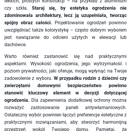
lekkich, prostych konstrukcji – na przykład z aluminium
czy szkła.
Staraj się, by estetyka ogrodzenia nie
zdominowała architektury, lecz ją uzupełniała, tworząc
spójny obraz całości.
Projektowanie ogrodzeń powinno
uwzględniać także kolorystykę – często dobrym wyborem
jest nawiązanie do odcieni użytych w elewacji lub
dachówce.
Warto również zastanowić się nad praktycznymi
aspektami. Wysokość ogrodzenia, jego wytrzymałość i
poziom prywatności, jaki oferuje, mogą wpłynąć na Twoje
zadowolenie z wyboru.
W przypadku rodzin z dziećmi czy
zwierzętami domowymi bezpieczeństwo powinno
stanowić kluczowy element w decyzji dotyczącej
ogrodzenia.
Dla zapewnienia dodatkowej ochrony można
rozważyć zastosowanie paneli antywłamaniowych.
Ostateczny wybór powinien łączyć preferencje estetyczne z
praktycznymi rozwiązaniami, aby stworzyć harmonijną
przestrzeń wokół Twojego domu. Pamiętaj, że