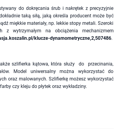
tywany do dokręcania śrub i nakrętek z precyzyjnie
dokładnie taką siłą, jaką określa producent może być
dź miękkie materiały, np. lekkie stopy metali. Szeroki
ych z wytrzymałym na obciążenia mechanizmem
asja.koszalin.pl/klucze-dynamometryczne,2,507486
.
że szlifierka kątowa, która służy do przecinania,
riałów. Model uniwersalny można wykorzystać do
ych oraz malowanych. Szlifierkę możesz wykorzystać
farby czy kleju do płytek oraz wykładziny.