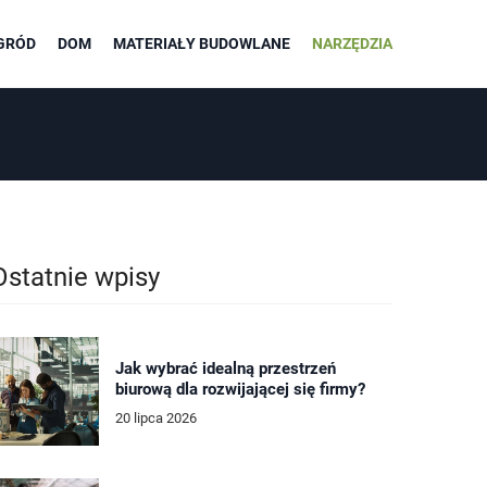
GRÓD
DOM
MATERIAŁY BUDOWLANE
NARZĘDZIA
Ostatnie wpisy
Jak wybrać idealną przestrzeń
biurową dla rozwijającej się firmy?
20 lipca 2026