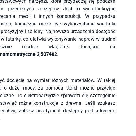
odstawowych narzędzi, które przydadzą się podczas
a przeróżnych zaczepów. Jest to wielofunkcyjne
ręcania mebli i innych konstrukcji. W przypadku
 beton, konieczne może być wykorzystanie wiertarki
 precyzyjny i solidny. Najnowsze urządzenia dostępne
e w latarkę, co ułatwia wykonywanie napraw w trudno
iecznie modele wkrętarek dostępne na
-dynamometryczne,2,507402
.
ć docięcie na wymiar różnych materiałów. W takiej
ową o dużej mocy, za pomocą której można przyciąć
miczne. To elektronarzędzie sprawdzi się szczególnie
 stawiać różne konstrukcje z drewna. Jeśli szukasz
ateriałów, zobacz asortyment dostępny pod adresem:
.