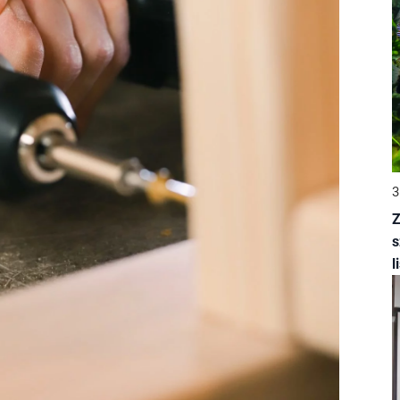
3
Z
s
l