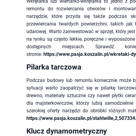
Wkrętarka lub wiertarko-wkrętarka to jedno z p
remontu do rozwiercania otworów i montowani
narzędzie, które przyda się także podczas sk
przewiercania twardych powierzchni, takich jak
udarowej. Warto zainwestować w sprzęt, który jest
na rynku są często lekkie, poręczne i wyposażon
dostępnych miejscach. Sprawdź kon
stronie:
https://www.pasja.koszalin.pl/wkretaki
Pilarka tarczowa
Podczas budowy lub remontu koniecznie może by
sytuacji warto zaopatrzyć się w pilarkę tarcz
drewno, materiały sztuczne czy nawet płytki cera
dla majsterkowiczów, którzy lubią samodzielnie
szerokiej oferty narzędzi do obróbki różnych m
https://www.pasja.koszalin.pl/stahlwille,2,507334
Klucz dynamometryczny