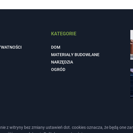
KATEGORIE
YWATNOŚCI
DOM
MATERIAŁY BUDOWLANE
NARZĘDZIA
OGRÓD
tanie z witryny bez zmiany ustawień dot. cookies oznacza, że będą on