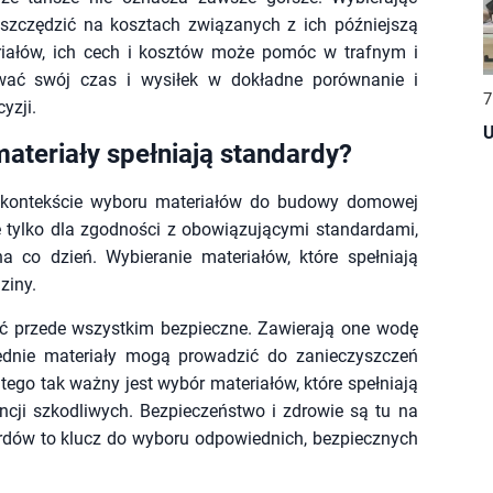
oszczędzić na kosztach związanych z ich późniejszą
riałów, ich cech i kosztów może pomóc w trafnym i
wać swój czas i wysiłek w dokładne porównanie i
7
yzji.
U
materiały spełniają standardy?
w kontekście wyboru materiałów do budowy domowej
nie tylko dla zgodności z obowiązującymi standardami,
a co dzień. Wybieranie materiałów, które spełniają
ziny.
yć przede wszystkim bezpieczne. Zawierają one wodę
ednie materiały mogą prowadzić do zanieczyszczeń
ego tak ważny jest wybór materiałów, które spełniają
ncji szkodliwych. Bezpieczeństwo i zdrowie są tu na
rdów to klucz do wyboru odpowiednich, bezpiecznych