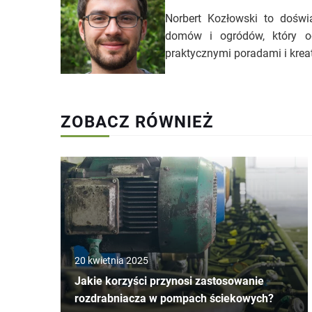
Norbert Kozłowski to doświa
domów i ogródów, który od
praktycznymi poradami i kre
ZOBACZ RÓWNIEŻ
20 kwietnia 2025
Jakie korzyści przynosi zastosowanie
rozdrabniacza w pompach ściekowych?