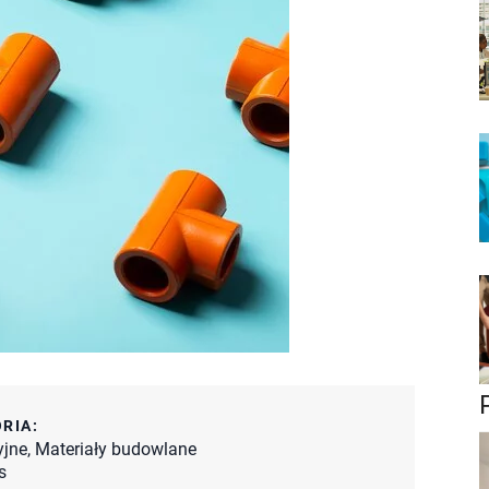
RIA:
yjne
,
Materiały budowlane
s