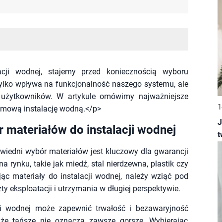
cji wodnej, stajemy przed koniecznością wyboru
ylko wpływa na funkcjonalność naszego systemu, ale
 użytkowników. W artykule omówimy najważniejsze
1
domową instalację wodną.</p>
J
 materiałów do instalacji wodnej
t
iedni wybór materiałów jest kluczowy dla gwarancji
a rynku, takie jak miedź, stal nierdzewna, plastik czy
jąc materiały do instalacji wodnej, należy wziąć pod
ty eksploatacji i utrzymania w długiej perspektywie.
ji wodnej może zapewnić trwałość i bezawaryjność
 że tańsze nie oznacza zawsze gorsze. Wybierając