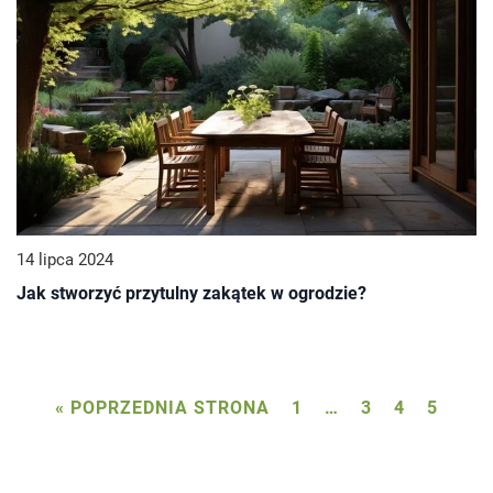
14 lipca 2024
Jak stworzyć przytulny zakątek w ogrodzie?
« POPRZEDNIA STRONA
1
…
3
4
5